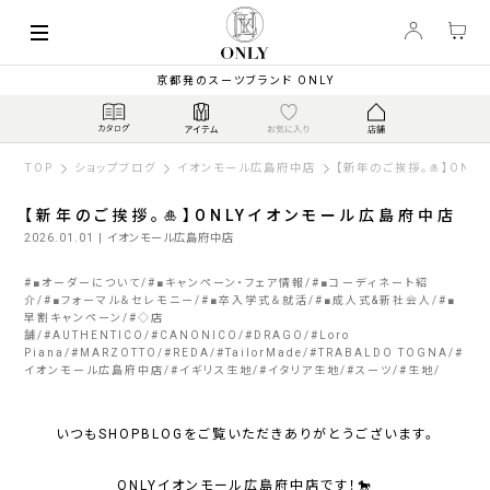
京都発のスーツブランド ONLY
TOP
ショップブログ
イオンモール広島府中店
【新年のご挨拶。🎍】ON
【新年のご挨拶。🎍】ONLYイオンモール広島府中店
2026.01.01
| イオンモール広島府中店
#
■オーダーについて
#
■キャンペーン・フェア情報
#
■コーディネート紹
介
#
■フォーマル＆セレモニー
#
■卒入学式＆就活
#
■成人式&新社会人
#
■
早割キャンペーン
#
◇店
舗
#
AUTHENTICO
#
CANONICO
#
DRAGO
#
Loro
Piana
#
MARZOTTO
#
REDA
#
TailorMade
#
TRABALDO TOGNA
#
イオンモール広島府中店
#
イギリス生地
#
イタリア生地
#
スーツ
#
生地
いつもSHOPBLOGをご覧いただきありがとうございます。
ONLYイオンモール広島府中店です！🐎