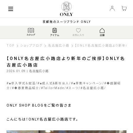
京都発のスーツブランド ONLY
TOP
ショップブログ
名古屋広小路
【ONLY名古屋広小路店より新年のご
【ONLY名古屋広小路店より新年のご挨拶】ONLY名
古屋広小路店
2026.01.09
| 名古屋広小路
#
■卒入学式＆就活
#
■成人式&新社会人
#
■早割キャンペーン
#
◆店舗紹
介
#
◆春夏商品紹介
#
TailorMade
#
スーツ
#
名古屋広小路
ONLY SHOP BLOGをご覧の皆さま
こんにちは！ONLY名古屋広小路店です。