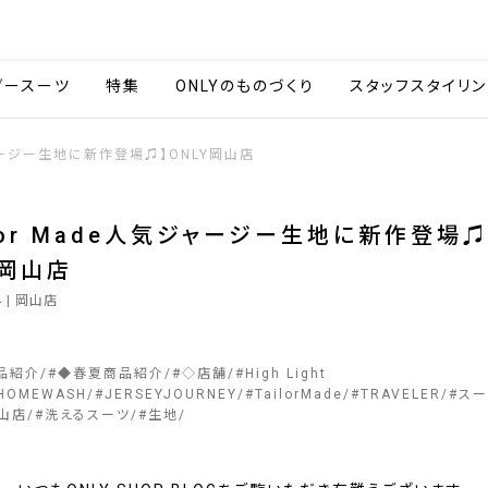
会社情報
採用情報
カタ
ダースーツ
特集
ONLYのものづくり
スタッフスタイリン
気ジャージー生地に新作登場♫】ONLY岡山店
ilor Made人気ジャージー生地に新作登場♫
Y岡山店
4
| 岡山店
品紹介
#
◆春夏商品紹介
#
◇店舗
#
High Light
HOMEWASH
#
JERSEYJOURNEY
#
TailorMade
#
TRAVELER
#
スー
山店
#
洗えるスーツ
#
生地