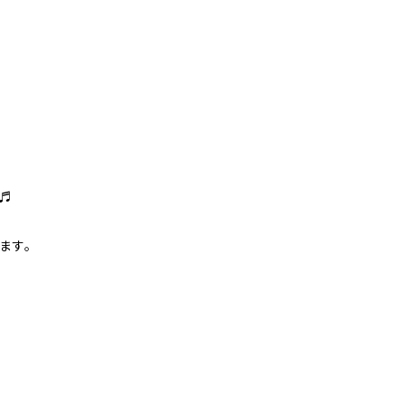
た♬
ます。