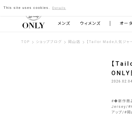
This site uses cookies.
Details
京都発のスーツブランド ONLY
メンズ
ウィメンズ
オー
TOP
ショップブログ
岡山店
【Tailor Made人
【Ta
ONL
2026.02.0
#
◆新作商
Jersey
#
アップ
#
岡