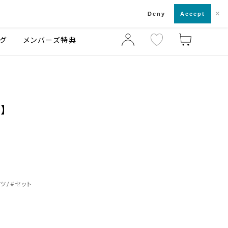
×
店舗一覧・来店予約
ログ
ご利用ガイド
Deny
Accept
グ
メンバーズ特典
】
ツ
#
セット