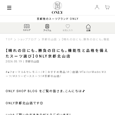
京都発のスーツブランド ONLY
TOP
ショップブログ
京都北山店
【晴れの日にも、勝負の日にも。機能性
【晴れの日にも、勝負の日にも。機能性と品格を備え
たスーツ選び】ONLY京都北山店
2026.05.19
| 京都北山店
#
■フォーマル＆セレモニー
#
◇おすすめ商品
#
◇店舗
#
TailorMade
#
ス
ーツ
#
スリーピーススーツ
#
京都北山店
ONLY SHOP BLOG をご覧の皆さま、こんにちは🎵
ONLY京都北山店です😊
いつもご覧いただきありがとうございます！