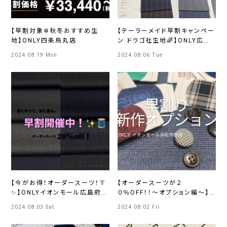
【早割対象✲秋冬おすすめ生
【テーラーメイド早割キャンペー
地】ONLY四条烏丸店
ン ドラゴ社生地🌈】ONLY広島
店
2024.08.19 Mon
2024.08.06 Tue
【今がお得！オーダースーツ！👔
【オーダースーツが２
✨】ONLYイオンモール広島府中
０％OFF！！～オプション編～】
店
イオンモール浜松市野店
2024.08.03 Sat
2024.08.02 Fri