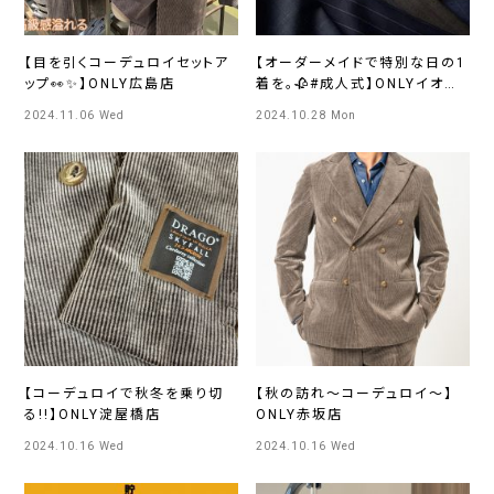
【目を引くコーデュロイセットア
【オーダーメイドで特別な日の1
ップ👀✨】ONLY広島店
着を。🥀#成人式】ONLYイオン
モール広島府中店
2024.11.06 Wed
2024.10.28 Mon
【コーデュロイで秋冬を乗り切
【秋の訪れ～コーデュロイ～】
る!!】ONLY淀屋橋店
ONLY赤坂店
2024.10.16 Wed
2024.10.16 Wed