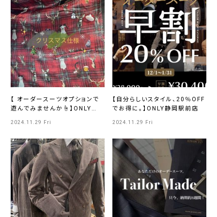
【 オーダースーツオプションで
【自分らしいスタイル、20％OFF
遊んでみませんか☝️】ONLY
でお得に。】ONLY静岡駅前店
PREMIO TOKYO有楽町店
2024.11.29 Fri
2024.11.29 Fri