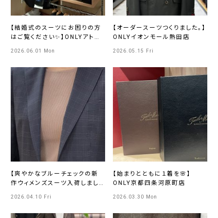
【結婚式のスーツにお困りの方
【オーダースーツつくりました。】
はご覧ください✨】ONLYアトレ
ONLYイオンモール熱田店
マルヒロ川越店
2026.06.01 Mon
2026.05.15 Fri
【爽やかなブルーチェックの新
【始まりとともに１着を🌸】
作ウィメンズスーツ入荷しまし
ONLY京都四条河原町店
た✨】ONLYさっぽろ東急店
2026.04.10 Fri
2026.03.30 Mon