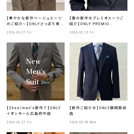
【華やかな新作ベージュスーツ
【春の新作🌸プレミオスーツご
のご紹介✨】ONLYさっぽろ東急
紹介】ONLY PREMIO
店
SAPPORO
2026.03.27 Fri
2026.03.13 Fri
【26ss/men's新作👔】ONLY
【新作ご紹介🌸】ONLY静岡駅前
イオンモール広島府中店
店
2026.02.27 Fri
2026.02.09 Mon