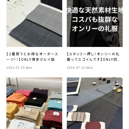
【２着買うとお得なオーダース
【スタッフ一押し！オンリーの礼
ーツ！！】ONLY博多マルイ店
服ってスゴイんです】ONLY四条
烏丸店
2026.07.20 Mon
2026.07.20 Mon