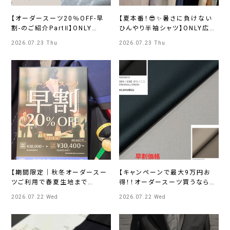
【オーダースーツ20％OFF-早
【夏本番！😎✨暑さに負けない
割-のご紹介PartⅡ】ONLY
ひんやり半袖シャツ】ONLY広島
JERSEY JOURNEY 横浜モア
店
2026.07.23 Thu
2026.07.23 Thu
ーズ店
【期間限定｜秋冬オーダースー
【キャンペーンで最大9万円お
ツご利用で春夏生地まで
得！！オーダースーツ買うなら今
20％OFFのご案内】ONLY京都
です😊】
2026.07.22 Wed
2026.07.22 Wed
北山店
ONLYPREMIOSAPPORO店