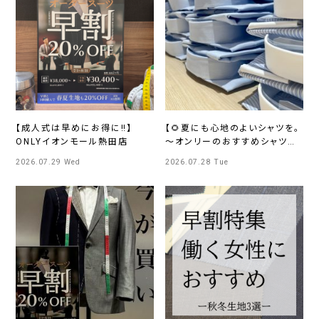
【成人式は早めにお得に‼️】
【🌻夏にも心地のよいシャツを。
ONLYイオンモール熱田店
～オンリーのおすすめシャツ👔
～】ONLYアトレマルヒロ川越店
2026.07.29 Wed
2026.07.28 Tue