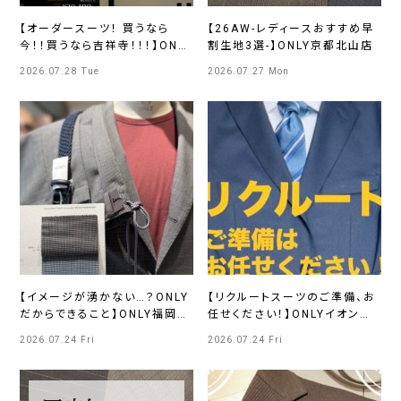
【オーダースーツ！ 買うなら
【26AW-レディースおすすめ早
今！！買うなら吉祥寺！！！】ONLY
割生地3選-】ONLY京都北山店
吉祥寺パルコ店
2026.07.28 Tue
2026.07.27 Mon
【イメージが湧かない…？ONLY
【リクルートスーツのご準備、お
だからできること】ONLY福岡天
任せください！】ONLYイオンモ
神店
ール浜松市野店
2026.07.24 Fri
2026.07.24 Fri