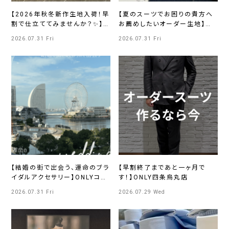
【2026年秋冬新作生地入荷！早
【夏のスーツでお困りの貴方へ
割で仕立ててみませんか？✨】
お薦めしたいオーダー生地】
ONLYさっぽろ東急店
ONLY新宿マルイアネックス店
2026.07.31 Fri
2026.07.31 Fri
【結婚の街で出会う、運命のブラ
【早割終了まであと一ヶ月で
イダルアクセサリー】ONLYコレ
す！】ONLY四条烏丸店
ットマーレ店
2026.07.31 Fri
2026.07.29 Wed