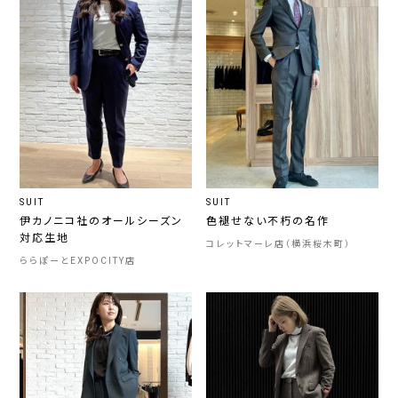
SUIT
SUIT
伊カノニコ社のオールシーズン
色褪せない不朽の名作
対応生地
コレットマーレ店（横浜桜木町）
ららぽーとEXPOCITY店