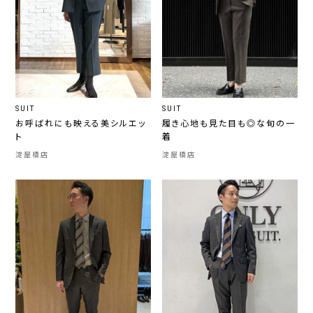
SUIT
SUIT
お呼ばれにも映える美シルエッ
履き心地も見た目も◎な旬の一
ト
着
淀屋橋店
淀屋橋店