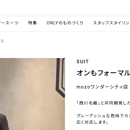
会社情報
採用情報
カタ
ダースーツ
特集
ONLYのものづくり
スタッフスタイリン
一着
SUIT
オンもフォーマ
mozoワンダーシティ店
「西川毛織」と共同開発した
グレーアッシュな色味でカ
広く対応します。