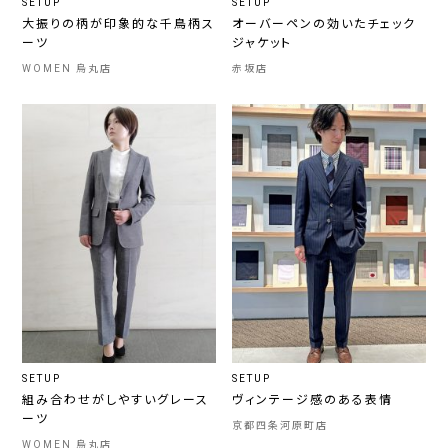
SETUP
SETUP
大振りの柄が印象的な千鳥柄ス
オーバーペンの効いたチェック
ーツ
ジャケット
WOMEN 烏丸店
赤坂店
SETUP
SETUP
組み合わせがしやすいグレース
ヴィンテージ感のある表情
ーツ
京都四条河原町店
WOMEN 烏丸店