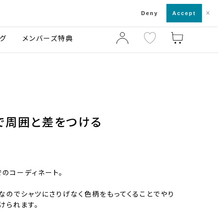
×
店舗一覧・来店予約
ログ
ご利用ガイド
Deny
Accept
グ
メンバーズ特典
で周囲と差をつける
でのコーディネート。
なのでシャツにさりげなく色柄をもってくることでやり
けられます。