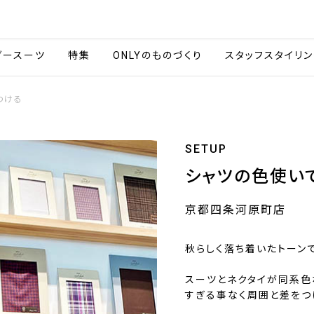
会社情報
採用情報
カタ
ダースーツ
特集
ONLYのものづくり
スタッフスタイリン
つける
SETUP
シャツの色使い
京都四条河原町店
秋らしく落ち着いたトーン
スーツとネクタイが同系色
すぎる事なく周囲と差をつ