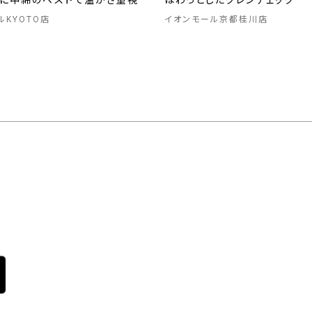
トに中綿のベストで温かさ重視
ほわっとしたグレンチェック
ルKYOTO店
イオンモール京都桂川店