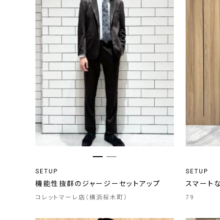
SETUP
SETUP
機能性抜群のジャージーセットアップ
スマート
コレットマーレ店（横浜桜木町）
79