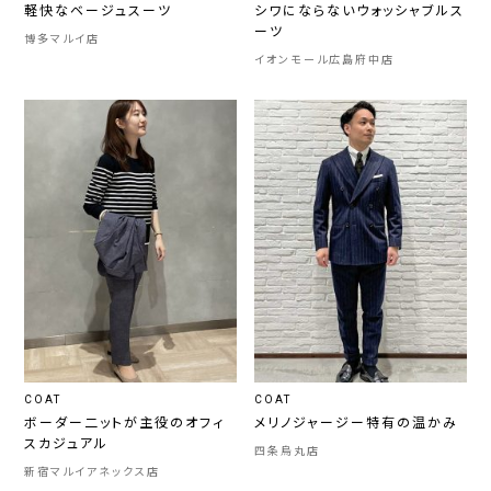
軽快なベージュスーツ
シワにならないウォッシャブルス
ーツ
博多マルイ店
イオンモール広島府中店
COAT
COAT
ボーダー二ットが主役のオフィ
メリノジャージー特有の温かみ
スカジュアル
四条烏丸店
新宿マルイアネックス店