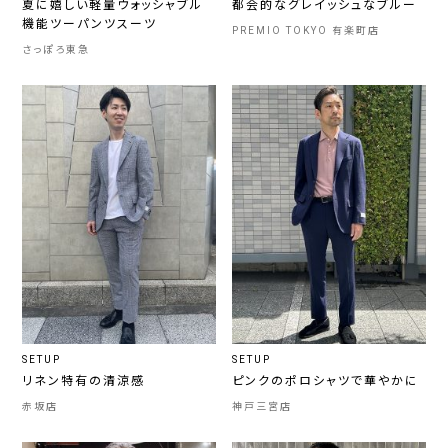
夏に嬉しい軽量ウォッシャブル
都会的なグレイッシュなブルー
機能ツーパンツスーツ
PREMIO TOKYO 有楽町店
さっぽろ東急
SETUP
SETUP
リネン特有の清涼感
ピンクのポロシャツで華やかに
赤坂店
神戸三宮店