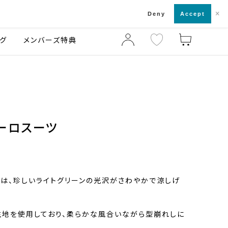
×
店舗一覧・来店予約
ログ
ご利用ガイド
Deny
Accept
グ
メンバーズ特典
ーロスーツ
は、珍しいライトグリーンの光沢がさわやかで涼しげ
。
の生地を使用しており、柔らかな風合いながら型崩れしに