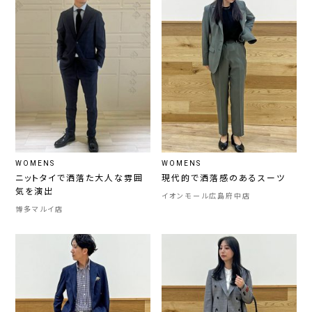
WOMENS
WOMENS
ニットタイで洒落た大人な雰囲
現代的で洒落感のあるスーツ
気を演出
イオンモール広島府中店
博多マルイ店