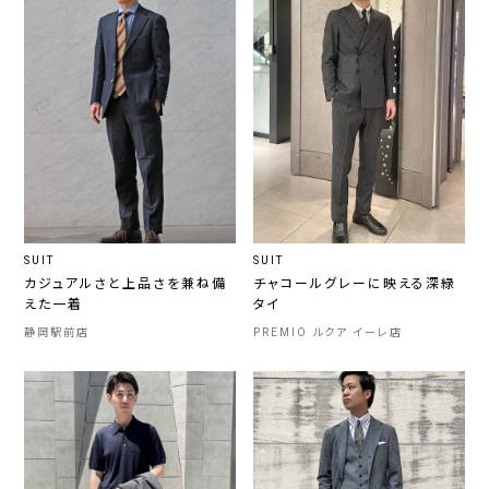
SUIT
SUIT
カジュアルさと上品さを兼ね備
チャコールグレーに映える深緑
えた一着
タイ
静岡駅前店
PREMIO ルクア イーレ店