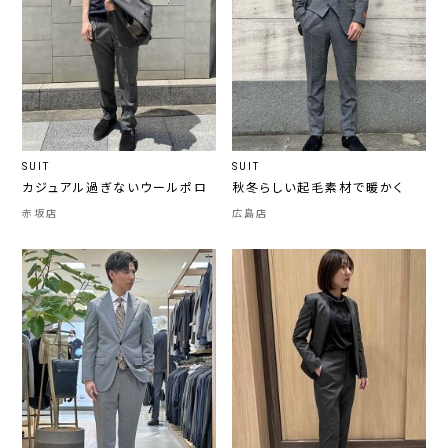
SUIT
SUIT
カジュアル過ぎないウールポロ
秋冬らしい起毛素材で暖かく
赤坂店
広島店