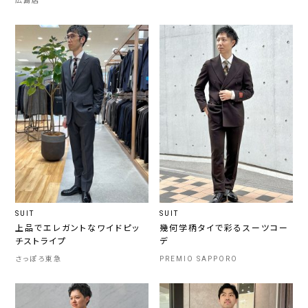
広島店
SUIT
SUIT
上品でエレガントなワイドピッ
幾何学柄タイで彩るスーツコー
チストライプ
デ
さっぽろ東急
PREMIO SAPPORO