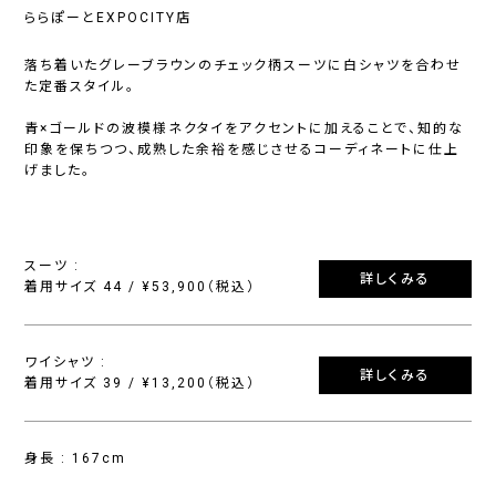
ららぽーとEXPOCITY店
落ち着いたグレーブラウンのチェック柄スーツに白シャツを合わせ
た定番スタイル。
青×ゴールドの波模様ネクタイをアクセントに加えることで、知的な
印象を保ちつつ、成熟した余裕を感じさせるコーディネートに仕上
げました。
スーツ :
詳しくみる
着用サイズ 44 / ¥53,900（税込）
ワイシャツ :
詳しくみる
着用サイズ 39 / ¥13,200（税込）
身長 : 167cm