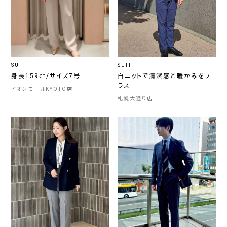
SUIT
SUIT
身長159㎝/サイズ7号
白ニットで清潔感と暖かみをプ
ラス
イオンモールKYOTO店
札幌大通り店