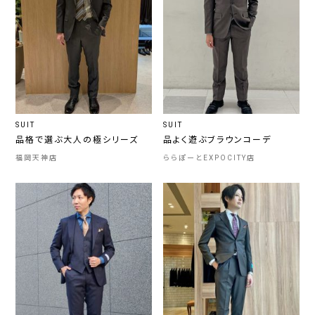
SUIT
SUIT
品格で選ぶ大人の極シリーズ
品よく遊ぶブラウンコーデ
福岡天神店
ららぽーとEXPOCITY店