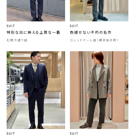
SUIT
SUIT
特別な日に映える上質な一着
色褪せない不朽の名作
札幌大通り店
コレットマーレ店（横浜桜木町）
SUIT
SUIT