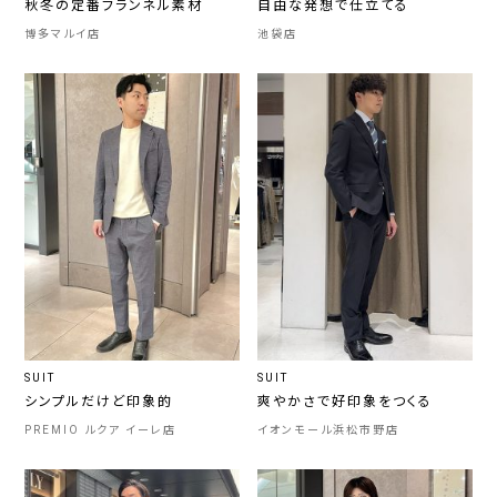
秋冬の定番フランネル素材
自由な発想で仕立てる
博多マルイ店
池袋店
SUIT
SUIT
シンプルだけど印象的
爽やかさで好印象をつくる
PREMIO ルクア イーレ店
イオンモール浜松市野店