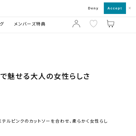
×
店舗一覧・来店予約
ログ
ご利用ガイド
Deny
Accept
グ
メンバーズ特典
ルで魅せる大人の女性らしさ
。
ステルピンクのカットソーを合わせ、柔らかく女性らし