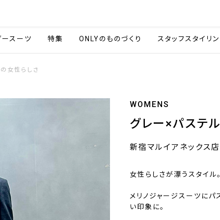
会社情報
採用情報
カタ
ダースーツ
特集
ONLYのものづくり
スタッフスタイリン
人の女性らしさ
WOMENS
グレー×パステ
新宿マルイアネックス店
女性らしさが漂うスタイル
メリノジャージスーツにパ
い印象に。