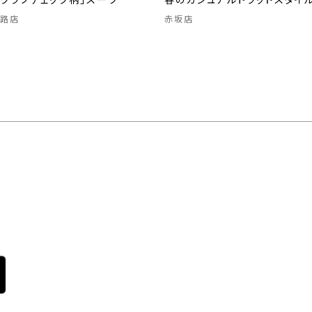
ンクラブチェック柄」スーツ
春のカジュアルトラッドスタイ
路店
赤坂店