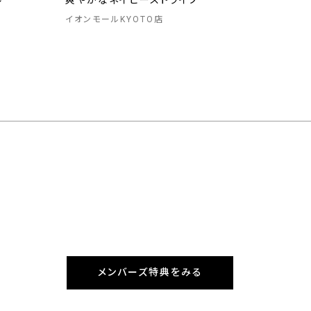
ル
爽やかなネイビーストライプ
イオンモールKYOTO店
メンバーズ特典をみる