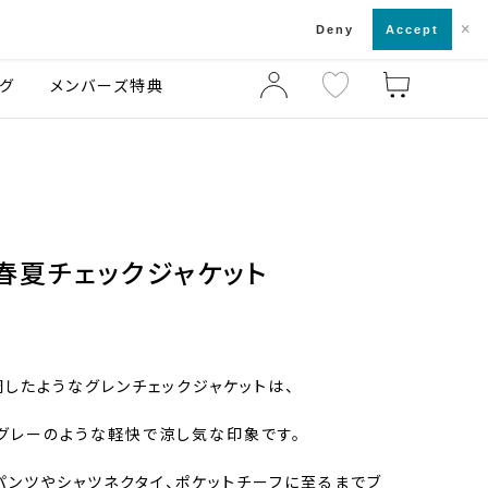
×
店舗一覧・来店予約
ログ
ご利用ガイド
Deny
Accept
グ
メンバーズ特典
春夏チェックジャケット
したようなグレンチェックジャケットは、
グレーのような軽快で涼し気な印象です。
パンツやシャツネクタイ、ポケットチーフに至るまでブ