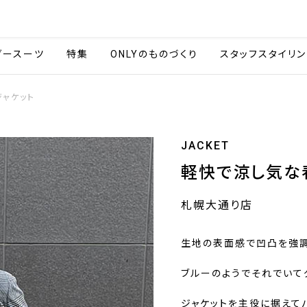
会社情報
採用情報
カタ
ダースーツ
特集
ONLYのものづくり
スタッフスタイリン
ャケット
JACKET
軽快で涼し気な
札幌大通り店
生地の表面感で凹凸を強調
ブルーのようでそれでいて
ジャケットを主役に据えて