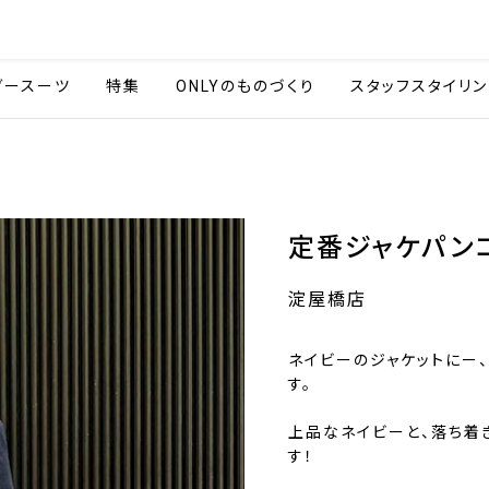
会社情報
採用情報
カタ
ダースーツ
特集
ONLYのものづくり
スタッフスタイリン
定番ジャケパン
淀屋橋店
ネイビーのジャケットにー
す。
上品なネイビーと、落ち着
す！