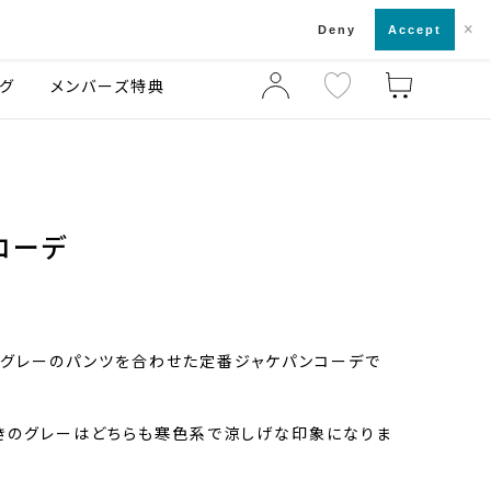
×
店舗一覧・来店予約
ログ
ご利用ガイド
Deny
Accept
グ
メンバーズ特典
コーデ
、グレーのパンツを合わせた定番ジャケパンコーデで
きのグレーはどちらも寒色系で涼しげな印象になりま