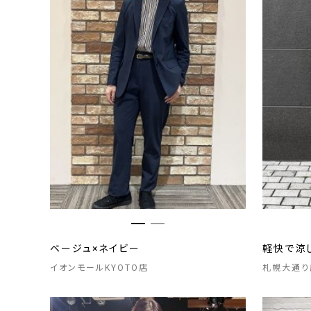
ベージュ×ネイビー
軽快で涼
イオンモールKYOTO店
札幌大通り