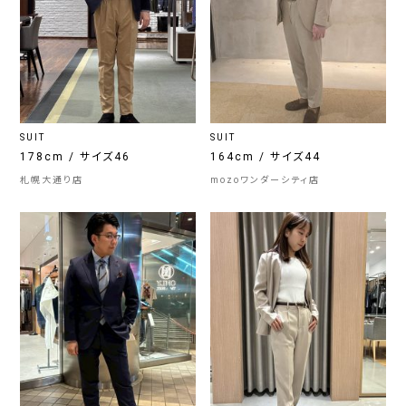
SUIT
SUIT
178cm / サイズ46
164cm / サイズ44
札幌大通り店
mozoワンダーシティ店