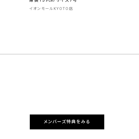
身長159㎝/サイズ7号
イオンモールKYOTO店
メンバーズ特典をみる