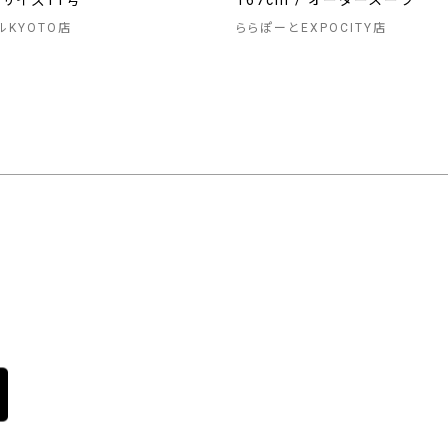
/ サイズ11号
167cm / オーダースーツ
ルKYOTO店
ららぽーとEXPOCITY店