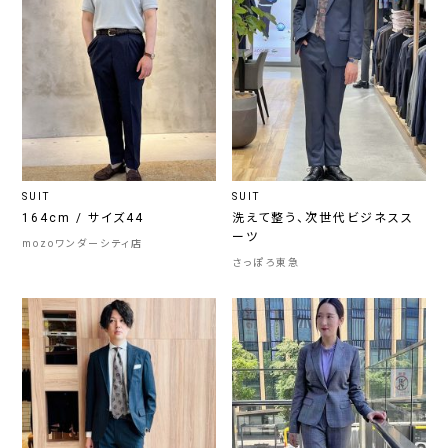
SUIT
SUIT
164cm / サイズ44
洗えて整う、次世代ビジネスス
ーツ
mozoワンダーシティ店
さっぽろ東急