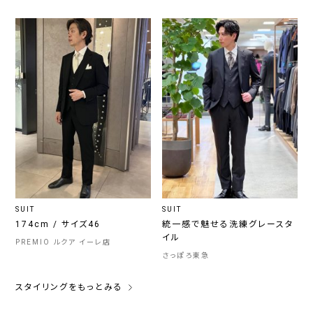
SUIT
SUIT
174cm / サイズ46
統一感で魅せる洗練グレースタ
イル
PREMIO ルクア イーレ店
さっぽろ東急
スタイリングをもっとみる