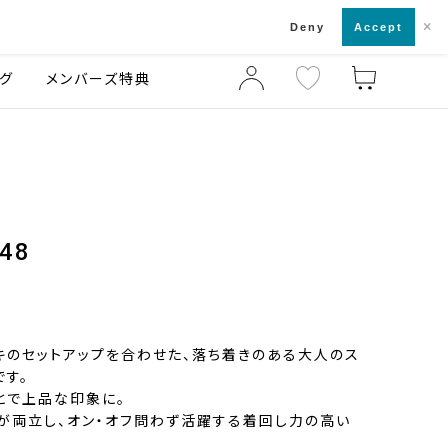
×
店舗一覧・来店予約
ログ
ご利用ガイド
Deny
Accept
グ
メンバーズ特典
48
キのセットアップを合わせた、落ち着きのある大人のス
です。
とで上品な印象に。
が両立し、オン・オフ問わず活躍する着回し力の高い