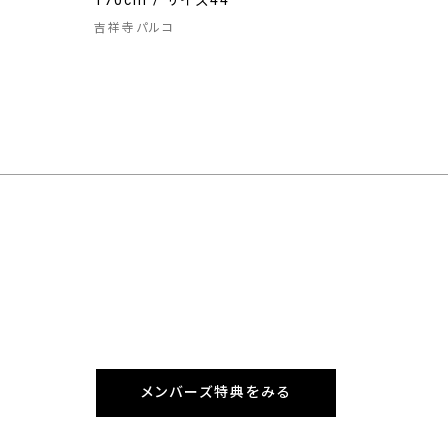
170cm / サイズ44
吉祥寺パルコ
メンバーズ特典をみる