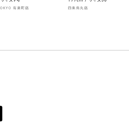
/ サイズ9号
177cm / サイズ50
 TOKYO 有楽町店
四条烏丸店