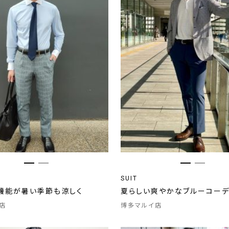
SUIT
機能が暑い季節も涼しく
夏らしい爽やかなブルーコー
店
博多マルイ店