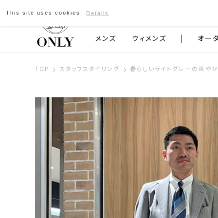
This site uses cookies.
Details
京都発のスーツブランド ONLY
メンズ
ウィメンズ
オー
TOP
スタッフスタイリング
春らしいライトグレーの爽や