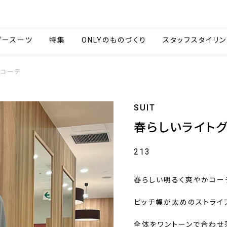
会社情報
採用情報
カタ
ダースーツ
特集
ONLYのものづくり
スタッフスタイリン
かコーデ
SUIT
春らしいライト
213
春らしい明るく爽やかコー
ピッチ幅が太めのストライ
全体をワントーンで合わせ