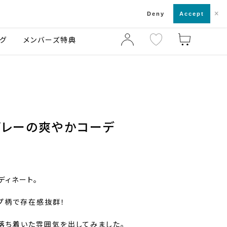
×
店舗一覧・来店予約
ログ
ご利用ガイド
Deny
Accept
グ
メンバーズ特典
グレーの爽やかコーデ
ディネート。
プ柄で存在感抜群！
落ち着いた雰囲気を出してみました。