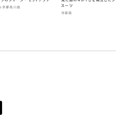
ックのジャージーセットアップ
見た目のキレイさを両立したジ
スーツ
ル京都桂川店
池袋店