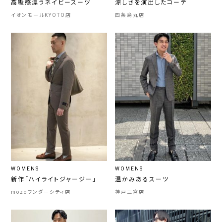
高級感漂うネイビースーツ
涼しさを演出したコーデ
イオンモールKYOTO店
四条烏丸店
WOMENS
WOMENS
新作「ハイライトジャージー」
温かみあるスーツ
mozoワンダーシティ店
神戸三宮店