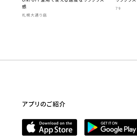
ON/OFF兼用で使える適度なリラックス
リラック
感
79
札幌大通り店
アプリのご紹介