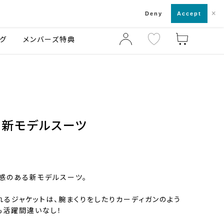
×
店舗一覧・来店予約
ログ
ご利用ガイド
Deny
Accept
グ
メンバーズ特典
る新モデルスーツ
ド感のある新モデルスーツ。
れるジャケットは、腕まくりをしたりカーディガンのよう
も活躍間違いなし！