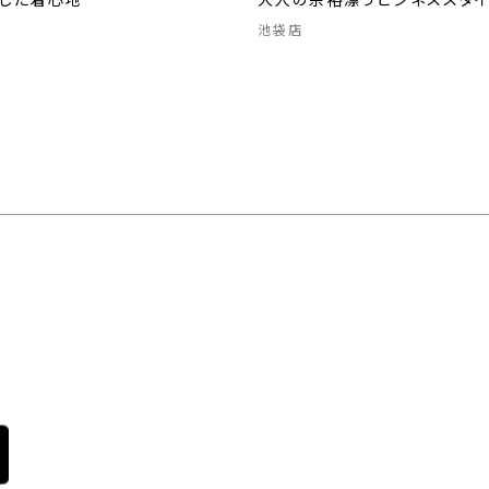
スした着心地
大人の余裕漂うビジネススタ
池袋店