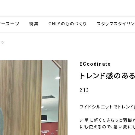
会社情報
採用情報
カタ
ダースーツ
特集
ONLYのものづくり
スタッフスタイリン
ーツ
ECcodinate
トレンド感のあ
213
ワイドシルエットでトレン
非常に軽くてさらっと羽織
にも使えるので、暑い夏に