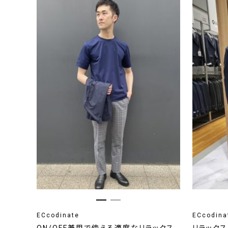
ECcodinate
ECcodina