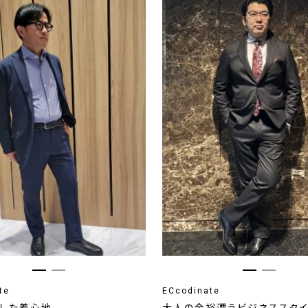
te
ECcodinate