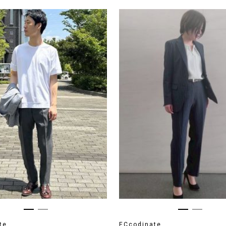
te
ECcodinate