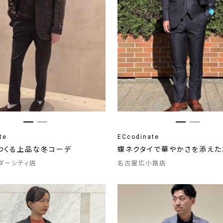
te
ECcodinate
つくる上品な冬コーデ
蝶ネクタイで華やかさを添えた
ンダーシティ店
名古屋広小路店