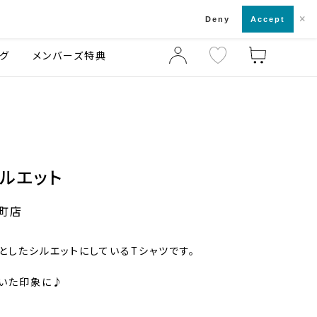
×
店舗一覧・来店予約
ログ
ご利用ガイド
Deny
Accept
グ
メンバーズ特典
ルエット
楽町店
としたシルエットにしているTシャツです。
いた印象に♪