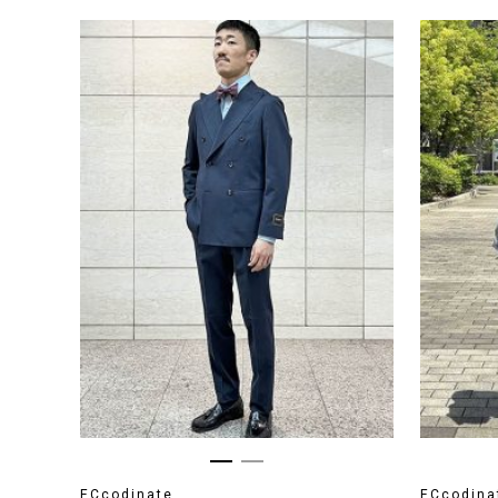
ECcodinate
ECcodina