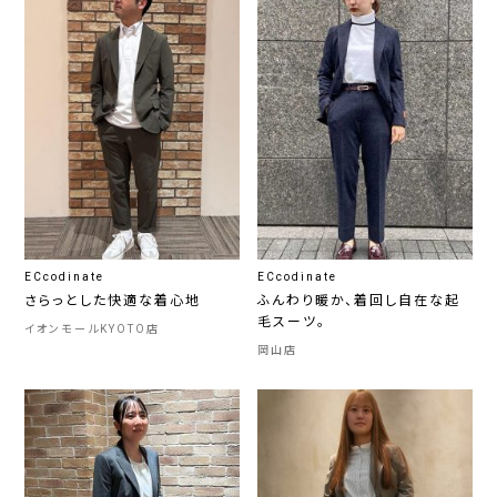
ECcodinate
ECcodinate
さらっとした快適な着心地
ふんわり暖か、着回し自在な起
毛スーツ。
イオンモールKYOTO店
岡山店