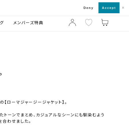
×
店舗一覧・来店予約
ログ
ご利用ガイド
Deny
Accept
グ
メンバーズ特典
。
の【ローマジャージージャケット】。
たトーンでまとめ、カジュアルなシーンにも馴染むよう
を合わせました。