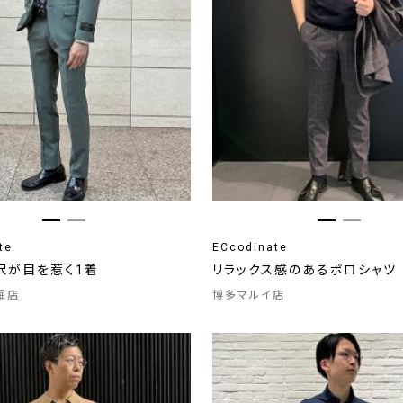
te
ECcodinate
沢が目を惹く1着
リラックス感のあるポロシャツ
堀店
博多マルイ店