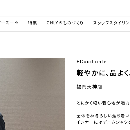
会社情報
採用情報
カタ
ダースーツ
特集
ONLYのものづくり
スタッフスタイリン
ECcodinate
軽やかに、品よく
福岡天神店
とにかく軽い着心地が魅力
全体を秋冬らしい落ち着い
インナーにはデニムシャツ