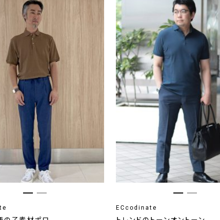
te
ECcodinate