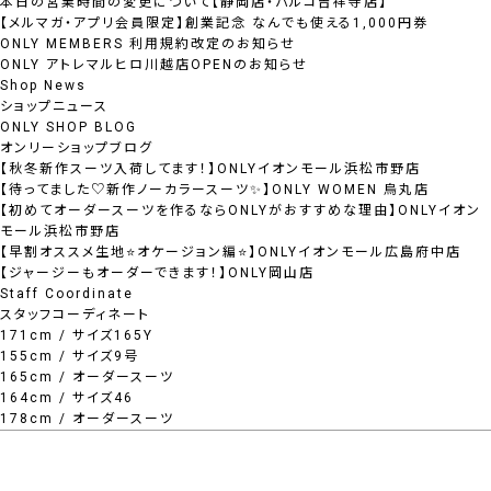
本日の営業時間の変更について【静岡店・パルコ吉祥寺店】
【メルマガ・アプリ会員限定】創業記念 なんでも使える1,000円券
ONLY MEMBERS 利用規約改定のお知らせ
ONLY アトレマルヒロ川越店OPENのお知らせ
Shop News
ショップニュース
ONLY SHOP BLOG
オンリーショップブログ
【秋冬新作スーツ入荷してます！】ONLYイオンモール浜松市野店
【待ってました♡新作ノーカラースーツ✨】ONLY WOMEN 烏丸店
【初めてオーダースーツを作るならONLYがおすすめな理由】ONLYイオン
モール浜松市野店
【早割オススメ生地⭐オケージョン編⭐】ONLYイオンモール広島府中店
【ジャージーもオーダーできます！】ONLY岡山店
Staff Coordinate
スタッフコーディネート
171cm / サイズ165Y
155cm / サイズ9号
165cm / オーダースーツ
164cm / サイズ46
178cm / オーダースーツ