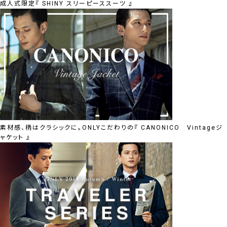
成人式限定『 SHINY スリーピーススーツ 』
素材感、柄はクラシックに。ONLYこだわりの『 CANONICO Vintageジ
ャケット 』