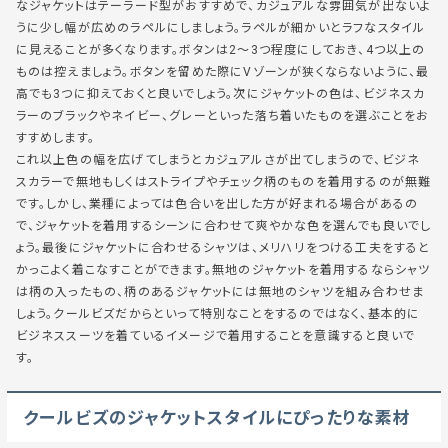
なジャケットはテーラード型がおすすめで、カジュアルな雰囲気が出ないよ
うに少し幅が広めのラペルにしましょう。ラペルが細かいとラフなスタイル
に見えることが多くなります。ボタンは2～3つ程度にしておき、4つ以上の
ものは控えましょう。ボタンを留めた際にVゾーンが狭くならないように、最
高でも3つに抑えておくと良いでしょう。次にジャケットの色は、ビジネスカ
ラーのブラックやネイビー、グレーといった落ち着いたものを選ぶことをお
すすめします。
これ以上色の幅を広げてしまうとカジュアルさが出てしまうので、ビジネ
スカラーで無地もしくはストライプやチェック柄のものを着用するのが無難
です。しかし、業種によっては色合いを出した方が好まれる場合があるの
で、ジャケットを着用するシーンに合わせて爽やかな色を選んでも良いでし
ょう。最後にジャケットに合わせるシャツは、メリハリをつける工夫をすると
かっこよく着こなすことができます。無地のジャケットを着用するならシャツ
は柄の入ったもの、柄のあるジャケットには無地のシャツを組み合わせま
しょう。クールビズだからといって特別なことをするのではなく、基本的に
ビジネススーツを着ているイメージで着用することを意識すると良いで
す。
クールビズのジャケットスタイルにぴったりな素材