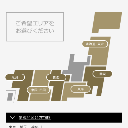
北海道・東北
関東
九州
関西
東海
中国・四国
関東地区（17店舗）
東京
埼玉
神奈川