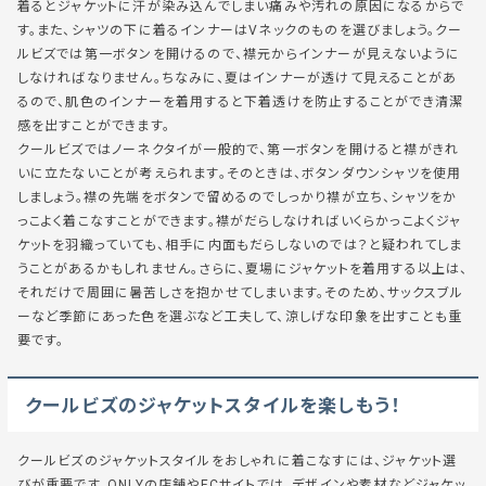
着るとジャケットに汗が染み込んでしまい痛みや汚れの原因になるからで
す。また、シャツの下に着るインナーはVネックのものを選びましょう。クー
ルビズでは第一ボタンを開けるので、襟元からインナーが見えないように
しなければなりません。ちなみに、夏はインナーが透けて見えることがあ
るので、肌色のインナーを着用すると下着透けを防止することができ清潔
感を出すことができます。
クールビズではノーネクタイが一般的で、第一ボタンを開けると襟がきれ
いに立たないことが考えられます。そのときは、ボタンダウンシャツを使用
しましょう。襟の先端をボタンで留めるのでしっかり襟が立ち、シャツをか
っこよく着こなすことができます。襟がだらしなければいくらかっこよくジャ
ケットを羽織っていても、相手に
内面もだらしないのでは？
と疑われてしま
うことがあるかもしれません。さらに、夏場にジャケットを着用する以上は、
それだけで周囲に暑苦しさを抱かせてしまいます。そのため、サックスブル
ーなど季節にあった色を選ぶなど工夫して、涼しげな印象を出すことも重
要です。
クールビズのジャケットスタイルを楽しもう！
クールビズのジャケットスタイルをおしゃれに着こなすには、ジャケット選
びが重要です。ONLYの店舗やECサイトでは、デザインや素材などジャケッ