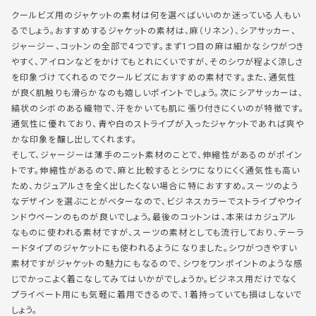
クールビズ用のジャケットの素材は何を選べばいいのか迷っている人もい
るでしょう。おすすめするジャケットの素材は、麻（リネン）、シアサッカー、
ジャージー、コットンの全部で4つです。まず1つ目の麻は細かなシワがつき
やすく、アイロンなどをかけてもとれにくいですが、そのシワが程よく涼しさ
を印象づけてくれるのでクールビズにおすすめの素材です。また、通気性
が良く肌触りも滑らかなのも嬉しいポイントでしょう。次にシアサッカーは、
縞状のシボのある織物で、汗をかいても肌に張り付きにくいのが特徴です。
通気性に優れており、青や白のストライプが入ったジャケットであれば爽や
かな印象を醸し出してくれます。
そして、ジャージーは薄手のニット素材のことで、伸縮性があるのがポイン
トです。伸縮性があるので、麻と比較するとシワになりにくく通気性も高い
ため、カジュアルさを全く出したくない場合に特におすすめ。スーツのよう
なデザインを選ぶことがベターなので、ビジネスカラーでストライプやウイ
ンドウペーンのものが良いでしょう。最後のコットンは、本来はカジュアル
なものに使われる素材ですが、スーツの素材としても流行しており、テーラ
ードタイプのジャケットにも使われるようになりました。シワがつきやすい
素材ですがジャケットの魅力にもなるので、シワをワンポイントのような感
じでかっこよく着こなしてみてはいかがでしょうか。ビジネス用だけでなく
プライベート用にも気軽に着用できるので、1着持っていても損はしないで
しょう。