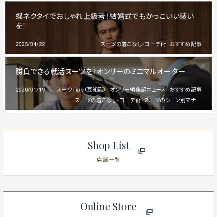
蝶ネクタイでおしゃれ上級者！結婚式でもかっこいい装い
を！
2025/04/22
スーツの着こなし・コーデ術
おすすめ記事
勝負できる就活スーツを！オンリーのミニマルオーダー
2020/01/19
スーツTips（豆知識）
オンリー編集部ニュース
おすすめ記事
スーツの着こなし・コーデ術
スーツのシーン別マナー
Shop List
店舗一覧
Online Store