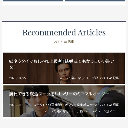
Recommended Articles
おすすめ記事
蝶ネクタイでおしゃれ上級者！結婚式でもかっこいい装い
を！
2025/04/22
スーツの着こなし・コーデ術
おすすめ記事
勝負できる就活スーツを！オンリーのミニマルオーダー
2020/01/19
スーツTips（豆知識）
オンリー編集部ニュース
おすすめ記事
スーツの着こなし・コーデ術
スーツのシーン別マナー