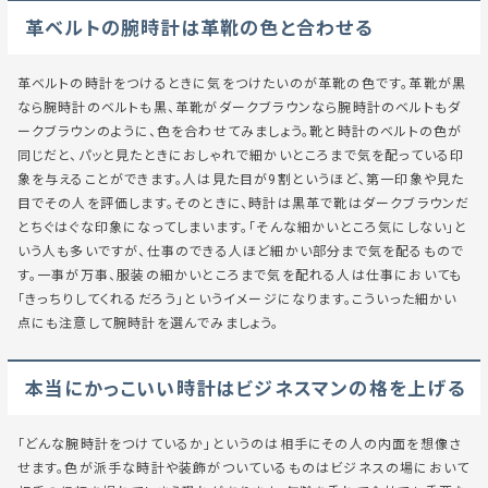
革ベルトの腕時計は革靴の色と合わせる
革ベルトの時計をつけるときに気をつけたいのが革靴の色です。革靴が黒
なら腕時計のベルトも黒、革靴がダークブラウンなら腕時計のベルトもダ
ークブラウンのように、色を合わせてみましょう。靴と時計のベルトの色が
同じだと、パッと見たときにおしゃれで細かいところまで気を配っている印
象を与えることができます。人は見た目が9割というほど、第一印象や見た
目でその人を評価します。そのときに、時計は黒革で靴はダークブラウンだ
とちぐはぐな印象になってしまいます。「そんな細かいところ気にしない」と
いう人も多いですが、仕事のできる人ほど細かい部分まで気を配るもので
す。一事が万事、服装の細かいところまで気を配れる人は仕事においても
「きっちりしてくれるだろう」というイメージになります。こういった細かい
点にも注意して腕時計を選んでみましょう。
本当にかっこいい時計はビジネスマンの格を上げる
「どんな腕時計をつけているか」というのは相手にその人の内面を想像さ
せます。色が派手な時計や装飾がついているものはビジネスの場において