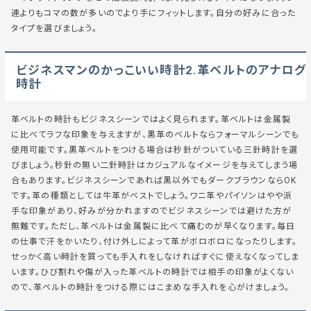
連よりもコマの数が多いのでより手にフィットします。自分の好みに合った
タイプを選びましょう。
ビジネスマンのかっこいい時計2.革ベルトのアナログ
時計
革ベルトの時計もビジネスシーンではよく見られます。革ベルトは金属製
に比べてラフな印象を与えますが、黒革のベルトならフォーマルシーンでも
使用可能です。黒革ベルトをつける場合は秒針がついている三針時計を選
びましょう。秒針の無い二針時計はカジュアルなイメージを与えてしまう場
合もあります。ビジネスシーンであれば黒以外でもダークブラウンならOK
です。革の種類としては牛革がベストでしょう。ワニ革やパイソンはやや派
手な印象があり、好みが分かれますのでビジネスシーンでは避けた方が
無難です。ただし、革ベルトは金属製に比べて痛むのが早くなります。毎日
の仕事で汗をかいたり、付け外しによって革がボロボロになったりします。
せっかく高い時計を買っても手入れをしなければすぐに使えなくなってしま
います。ひび割れや傷が入った革ベルトの時計では相手の印象がよくない
ので、革ベルトの時計をつける際にはこまめな手入れを心がけましょう。