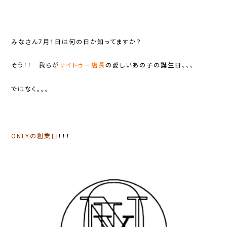
みなさん
7月1日
は何の日か知ってますか？
そう！！ 我らが
サイトゥー店長
の愛しいあの子の誕生日、、、
ではなく。。。
ONLYの創業日
！！！