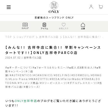
京都発のスーツブランド ONLY
TOP
ショップブログ
吉祥寺パルコ店
【みんな！！ 吉祥寺店に集合！！ 早
【みんな！！ 吉祥寺店に集合！！ 早割キャンペーンス
タートです！！】ONLY吉祥寺PARCO店
2024.07.02
| 吉祥寺パルコ店
#
■オーダーについて
#
■フォーマル＆セレモニー
#
■成人式&新社会人
#
■早
割キャンペーン
#
◇店
舗
#
AUTHENTICO
#
CANONICO
#
DELFINO
#
DORMEUIL
#
DRAG
O
#
Loro Piana
#
MARZOTTO
#
REDA
#
TailorMade
#
TRABALDO
TOGNA
#
ウィメンズ商品
#
スリーピーススーツ
#
ダブルブレストスーツ
#
吉
祥寺パルコ店
#
極シリーズ
いつも
ONLY吉祥寺店
のブログをご覧いただき誠にありがとうござ
います！！