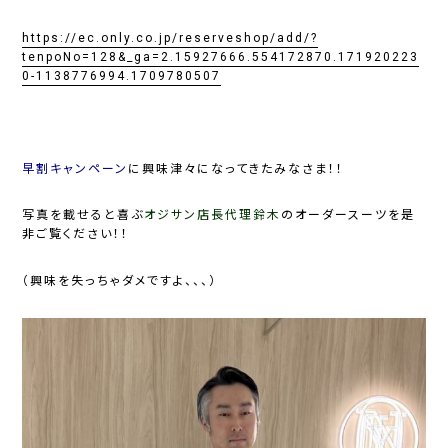
https://ec.only.co.jp/reserveshop/add/?
tenpoNo=128&_ga=2.15927666.554172870.171920223
0-1138776994.1709780507
早割キャンペーン
に興味津々になってきたみなさま！！
写真を載せると喜ぶ
オジサン店長代理鈴木
のオーダースーツを是
非ご覧ください！！
（興味を失っちゃダメですよ、、、）