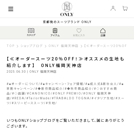
京都発のスーツブランド ONLY
TOP
ショップブログ
ONLY 福岡天神店
【≪オーダースーツ20％OFF
【≪オーダースーツ20％OFF！≫オススメの生地も
紹介します】 ONLY福岡天神店
2025.06.30
| ONLY 福岡天神店
#
■オーダーについて
#
■キャンペーン・フェア情報
#
■成人式&新社会人
#
■
早割キャンペーン
#
◆新作商品紹介
#
◆秋冬商品紹介
#
◇おすすめ商
品
#
◇店舗
#
CANONICO
#
ONLY PREMIO
#
ONLY 福岡天神
店
#
REDA
#
TailorMade
#
TRABALDO TOGNA
#
イタリア生地
#
スー
ツ
#
スリーピーススーツ
#
生地
いつもONLYショップブログをご覧いただきまして、誠にありがとう
ございます。