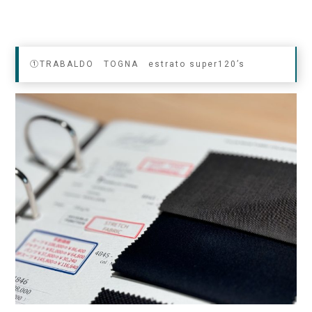
①TRABALDO TOGNA estrato super120’s