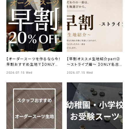
【オーダースーツを作るなら今！
【早割オススメ生地紹介part②
早割おすすめ生地👔】ONLY広
～ストライプ編～ 】ONLY名古
島店
屋駅前店
2026.07.15 Wed
2026.07.15 Wed