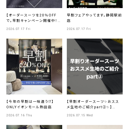
【オーダースーツを20％OFF
早割フェアやってます。静岡駅前
で。早割キャンペーン開催中！】
店
ONLYクリスタ長堀店
2026.07.17 Fri
2026.07.17 Fri
【今年の早割は一味違う⁉】
【早割オーダースーツ✨おスス
ONLYイオンモール熱田店
メ生地のご紹介part②✨】
ONLY mozoワンダーシティ店
2026.07.16 Thu
2026.07.15 Wed