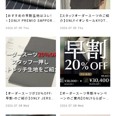
【おすすめの早割生地はコレ！
【スタッフオーダースーツのご紹
✨】ONLY PREMIO SAPPORO
介】ONLYイオンモールKYOTO
店
店
2026.07.09 Thu
2026.07.09 Thu
【オーダースーツが20％OFF-
【オーダースーツ早割キャンペ
早割-のご紹介】ONLY JERSEY
ーンのご案内】ONLYららぽーと
JOURNEY 横浜モアーズ店
EXPOCITY店
2026.07.08 Wed
2026.07.08 Wed