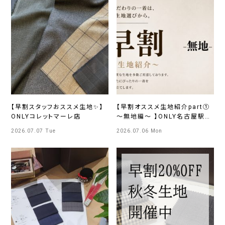
【早割スタッフおススメ生地✨】
【早割オススメ生地紹介part①
ONLYコレットマーレ店
～無地編～ 】ONLY名古屋駅前
店
2026.07.07 Tue
2026.07.06 Mon