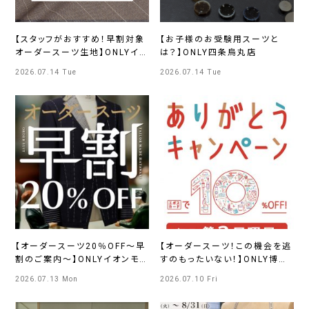
【スタッフがおすすめ！早割対象
【お子様のお受験用スーツと
オーダースーツ生地】ONLYイオ
は？】ONLY四条烏丸店
ンモール京都桂川店
2026.07.14 Tue
2026.07.14 Tue
【オーダースーツ20％OFF～早
【オーダースーツ！この機会を逃
割のご案内～】ONLYイオンモ
すのもったいない！】ONLY博多
ール浜松市野店
マルイ店
2026.07.13 Mon
2026.07.10 Fri