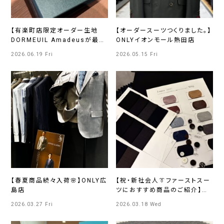
【有楽町店限定オーダー生地
【オーダースーツつくりました。】
DORMEUIL Amadeusが最強
ONLYイオンモール熱田店
すぎる】ONLY PREMIO
2026.06.19 Fri
2026.05.15 Fri
TOKYO有楽町店
【春夏商品続々入荷🌸】ONLY広
【祝・新社会人👔ファーストスー
島店
ツにおすすめ商品のご紹介】
ONLYららぽーとEXPOCITY店
2026.03.27 Fri
2026.03.18 Wed