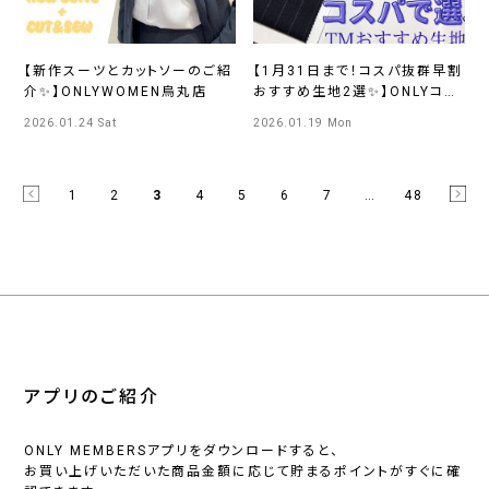
【新作スーツとカットソーのご紹
【1月31日まで！コスパ抜群早割
介✨】ONLYWOMEN烏丸店
おすすめ生地2選✨】ONLYコレ
ットマーレ店
2026.01.24 Sat
2026.01.19 Mon
1
2
3
4
5
6
7
…
48
アプリのご紹介
ONLY MEMBERSアプリをダウンロードすると、
お買い上げいただいた商品金額に応じて貯まるポイントがすぐに確