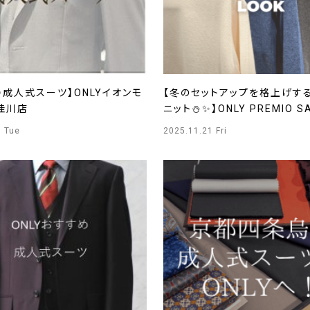
成人式スーツ】ONLYイオンモ
【冬のセットアップを格上げするTa
桂川店
ニット⛄✨】ONLY PREMIO S
5 Tue
2025.11.21 Fri