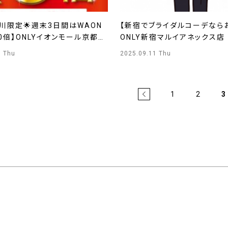
川限定🌟週末3日間はWAON
【新宿でブライダルコーデならお
0倍】ONLYイオンモール京都桂
ONLY新宿マルイアネックス店
5 Thu
2025.09.11 Thu
1
2
3