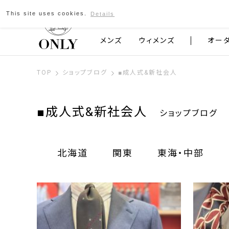
This site uses cookies.
Details
京都発のスーツブランド ONLY
メンズ
ウィメンズ
オー
TOP
ショップブログ
■成人式&新社会人
■成人式&新社会人
ショップブログ
北海道
関東
東海・中部