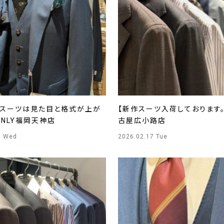
付スーツは見た目と格式が上が
【新作スーツ入荷しております。
ONLY福岡天神店
古屋広小路店
8 Wed
2026.02.17 Tue