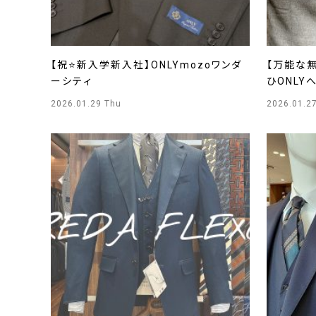
【祝⭐新入学新入社】ONLYmozoワンダ
【万能な
ーシティ
ひONLYへ
レ店
2026.01.29 Thu
2026.01.2