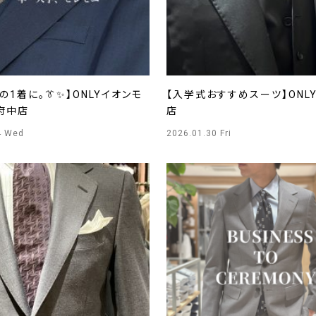
の1着に。👔✨】ONLYイオンモ
【入学式おすすめスーツ】ONL
府中店
店
4 Wed
2026.01.30 Fri