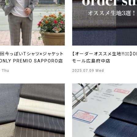
🆗今っぽいTシャツ×ジャケット
【オーダーオススメ生地‼️☝🏻】O
NLY PREMIO SAPPORO店
モール広島府中店
0 Thu
2025.07.09 Wed