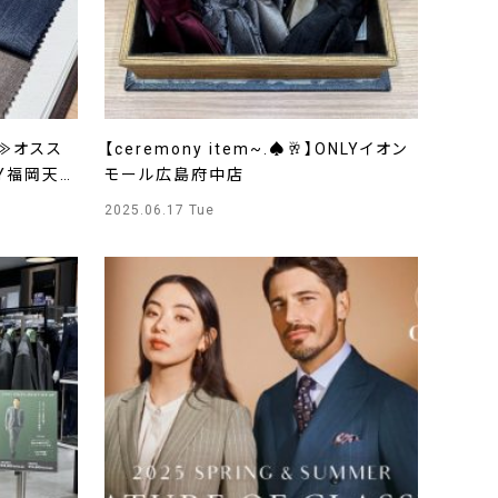
！≫オスス
【ceremony item~.♠🥂】ONLYイオン
Y福岡天神
モール広島府中店
2025.06.17 Tue