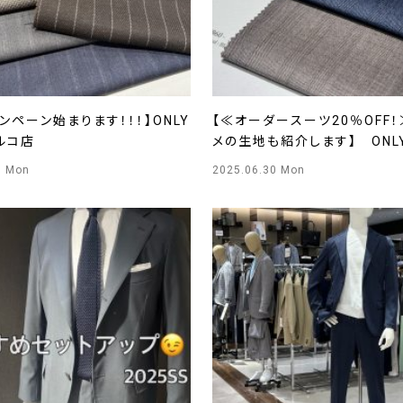
ンペーン始まります！！！】ONLY
【≪オーダースーツ20％OFF
ルコ店
メの生地も紹介します】 ONL
店
0 Mon
2025.06.30 Mon