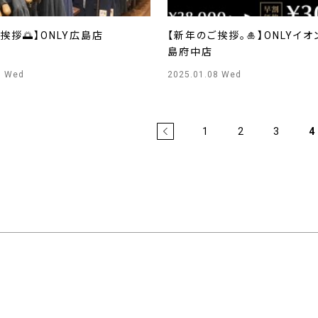
挨拶🌅】ONLY広島店
【新年のご挨拶。🎍】ONLYイ
島府中店
8 Wed
2025.01.08 Wed
1
2
3
4