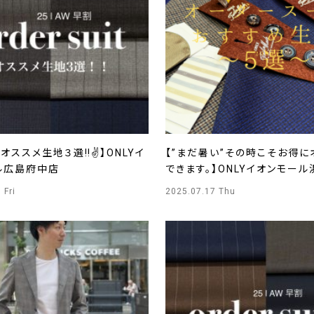
オススメ生地３選‼️✌】ONLYイ
【”まだ暑い”その時こそお得に
ル広島府中店
できます。】ONLYイオンモー
店
 Fri
2025.07.17 Thu