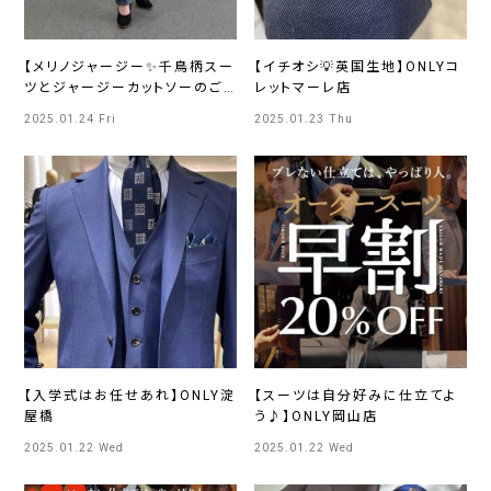
【メリノジャージー✨千鳥柄スー
【イチオシ💡英国生地】ONLYコ
ツとジャージーカットソーのご
レットマーレ店
紹介】ONLY WOMEN烏丸店
2025.01.24 Fri
2025.01.23 Thu
【入学式はお任せあれ】ONLY淀
【スーツは自分好みに仕立てよ
屋橋
う♪】ONLY岡山店
2025.01.22 Wed
2025.01.22 Wed