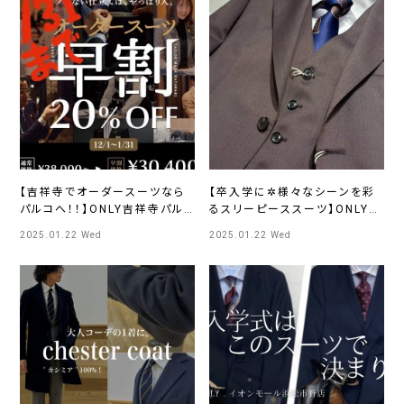
【吉祥寺でオーダースーツなら
【卒入学に✲様々なシーンを彩
パルコへ！！】ONLY吉祥寺パル
るスリーピーススーツ】ONLY京
コ店
都四条河原町店
2025.01.22 Wed
2025.01.22 Wed