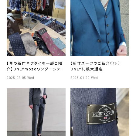
【春の新作ネクタイを一部ご紹
【新作スーツのご紹介①✨】
介】ONLYmozoワンダーシティ
ONLY札幌大通店
店
2025.02.05 Wed
2025.01.29 Wed