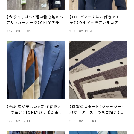
【今季イチオシ！軽い着心地のシ
【ロロピアーナはお好きです
アサッカースーツ】ONLY博多マ
か？】ONLY吉祥寺パルコ店
ルイ
2025.03.05 Wed
2025.02.12 Wed
【光沢感が美しい✨新作春夏ス
【待望のスタート！ジャージー生
ーツ紹介！】ONLYさっぽろ東急
地オーダースーツをご紹介】
店
ONLY JERSEY JOURNEY横
2025.02.07 Fri
2025.02.06 Thu
浜モアーズ店