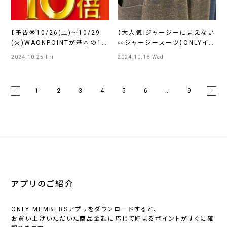
【予告🌟10/26(土)〜10/29
【大人気❕ジャージーに見えない
(火)WAONPOINTが基本の10
👀ジャージースーツ】ONLYイオ
倍】ONLYイオンモール京都桂
ンモール京都桂川店
2024.10.25 Fri
2024.10.16 Wed
川店
1
2
3
4
5
6
…
9
アプリのご紹介
ONLY MEMBERSアプリをダウンロードすると、
お買い上げいただいた商品金額に応じて貯まるポイントがすぐに確