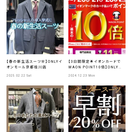
【春の新生活スーツ🌸】ONLYイ
【3日間限定🌟イオンカードで
オンモール京都桂川店
WAON POINT10倍】ONLYイ
オンモール京都桂川店
2025.02.22 Sat
2024.12.23 Mon