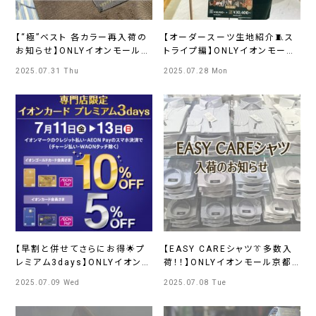
【“極”ベスト 各カラー再入荷の
【オーダースーツ生地紹介🧵ス
お知らせ】ONLYイオンモール京
トライプ編】ONLYイオンモール
都桂川店
京都桂川店
2025.07.31 Thu
2025.07.28 Mon
【早割と併せてさらにお得🌟プ
【EASY CAREシャツ👔多数入
レミアム3days】ONLYイオンモ
荷！！】ONLYイオンモール京都
ール京都桂川店
桂川店
2025.07.09 Wed
2025.07.08 Tue