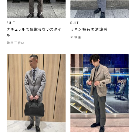
SUIT
SUIT
ナチュラルで気取らないスタイ
リネン特有の清涼感
ル
赤坂店
神戸三宮店