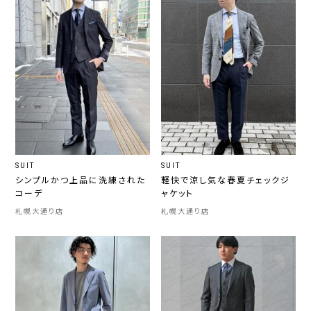
SUIT
SUIT
シンプルかつ上品に洗練された
軽快で涼し気な春夏チェックジ
コーデ
ャケット
札幌大通り店
札幌大通り店