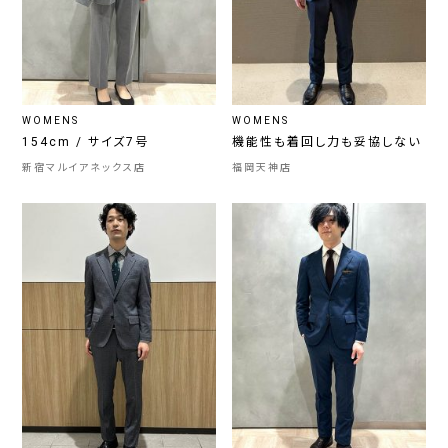
WOMENS
WOMENS
154cm / サイズ7号
機能性も着回し力も妥協しない
新宿マルイアネックス店
福岡天神店