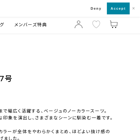
×
店舗一覧・来店予約
ログ
ご利用ガイド
Deny
Accept
グ
メンバーズ特典
ズ7号
まで幅広く活躍する、ベージュのノーカラースーツ。
な印象を演出し、さまざまなシーンに馴染む一着です。
カラーが全体をやわらかくまとめ、ほどよい抜け感の
げました。