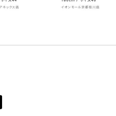
/ サイズ44
180cm / サイズ46
アネックス店
イオンモール京都桂川店