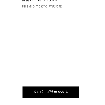
身長172㎝/サイズ46
PREMIO TOKYO 有楽町店
メンバーズ特典をみる