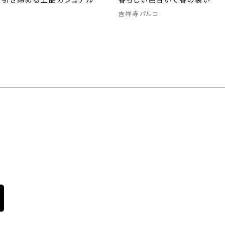
で引き締める上品カジュアル
春らしい色合いで春の装い
吉祥寺パルコ