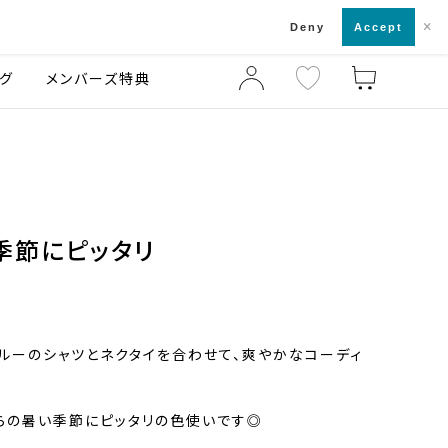
×
店舗一覧・来店予約
ログ
ご利用ガイド
Deny
Accept
グ
メンバーズ特典
季節にピッタリ
ルーのシャツとネクタイを合わせて、爽やかなコーディ
らの暑い季節にピッタリの色使いです◎