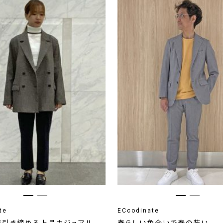
te
ECcodinate