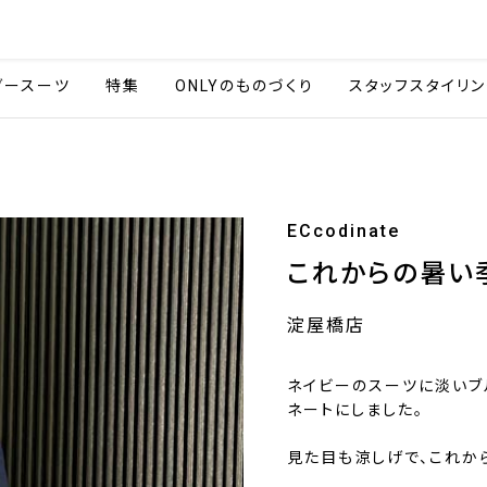
会社情報
採用情報
カタ
ダースーツ
特集
ONLYのものづくり
スタッフスタイリン
リ
ECcodinate
これからの暑い
淀屋橋店
ネイビーのスーツに淡いブ
ネートにしました。
見た目も涼しげで、これか