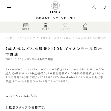
京都発のスーツブランド ONLY
TOP
ショップブログ
イオンモール浜松市野店
【成人式はどんな服装❓❔】
【成人式はどんな服装❓❔】ONLYイオンモール浜松
市野店
2020.11.17
| イオンモール浜松市野店
#
■オーダーについて
#
■コーディネート紹介
#
■フォーマル＆セレモニー
#
■
成人式&新社会人
#
◆店舗紹介
#
◆新作商品紹介
#
◆秋冬商品紹介
#
◇お
すすめ商品
#
◇新作紹介
#
DRAGO
#
TailorMade
#
イオンモール浜松市
野店
#
スーツ
#
新作コート
#
新作スーツ
#
紹介
みなさん、こんにちは！
浜松店スタッフの佐藤です。