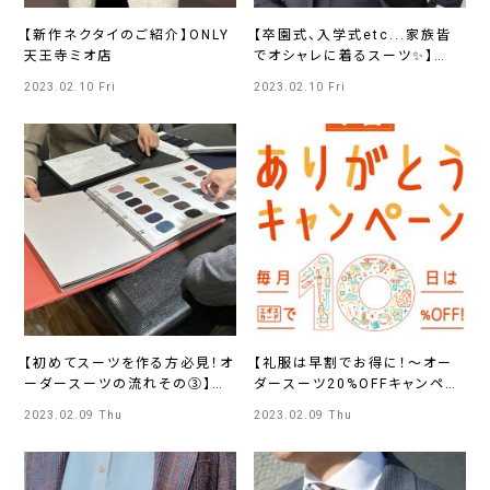
【新作ネクタイのご紹介】ONLY
【卒園式、入学式etc...家族皆
天王寺ミオ店
でオシャレに着るスーツ✨】
ONLY札幌大通店
2023.02.10 Fri
2023.02.10 Fri
【初めてスーツを作る方必見！オ
【礼服は早割でお得に！～オー
ーダースーツの流れその③】
ダースーツ20%OFFキャンペー
ONLY広島店
ン～】ONLY博多マルイ店
2023.02.09 Thu
2023.02.09 Thu