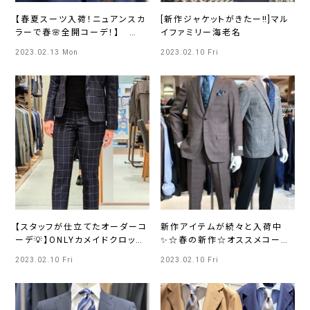
【春夏スーツ入荷！ニュアンスカ
[新作ジャケットがきたー‼️]マル
ラーで春🌸全開コーデ！】
イファミリー海老名
ONLY広島店
2023.02.13 Mon
2023.02.10 Fri
【スタッフが仕立てたオーダーコ
新作アイテムが続々と入荷中
ーデ💡】ONLYカメイドクロック
✨☆春の新作☆オススメコーデ
店
をご紹介❢ ONLYイオンモール
2023.02.10 Fri
2023.02.10 Fri
浜松市野店