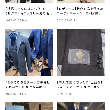
「就活スーツにはこれだ‼️」
【レディース】新作商品を使った
ONLYマルイファミリー海老名
コーディネート☆ ONLY博多
店
マルイ店
2023.02.06 Mon
2023.02.03 Fri
『そろそろ春夏スーツご準備し
【卒入学式にぴったり！上品なレ
ませんか？』ONLYなんばCITY
ディーススーツ】ONLYイオンモ
店
ールKYOTO店
2023.02.03 Fri
2023.02.03 Fri