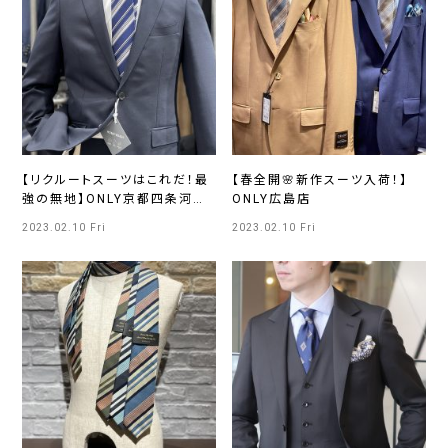
【リクルートスーツはこれだ！最
【春全開🌸新作スーツ入荷！】
強の無地】ONLY京都四条河原
ONLY広島店
町店
2023.02.10 Fri
2023.02.10 Fri