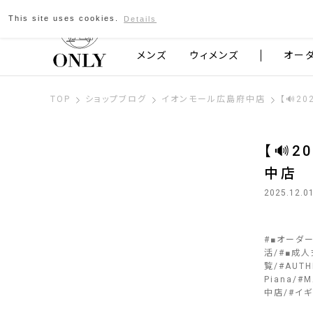
This site uses cookies.
Details
京都発のスーツブランド ONLY
メンズ
ウィメンズ
オー
TOP
ショップブログ
イオンモール広島府中店
【🔊2
【🔊
中店
2025.12.0
#
■オーダ
活
#
■成人
覧
#
AUTH
Piana
#
M
中店
#
イ