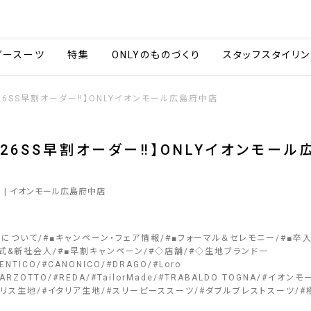
会社情報
採用情報
カタ
ダースーツ
特集
ONLYのものづくり
スタッフスタイリン
026SS早割オーダー‼️】ONLYイオンモール広島府中店
2026SS早割オーダー‼️】ONLYイオンモー
1
| イオンモール広島府中店
ーについて
#
■キャンペーン・フェア情報
#
■フォーマル＆セレモニー
#
■卒
式&新社会人
#
■早割キャンペーン
#
◇店舗
#
◇生地ブランド一
ENTICO
#
CANONICO
#
DRAGO
#
Loro
ARZOTTO
#
REDA
#
TailorMade
#
TRABALDO TOGNA
#
イオンモ
ギリス生地
#
イタリア生地
#
スリーピーススーツ
#
ダブルブレストスーツ
#