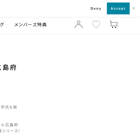
×
店舗一覧・来店予約
ログ
ご利用ガイド
Deny
Accept
グ
メンバーズ特典
ル広島府
入学式＆就
ール広島府
極シリーズ