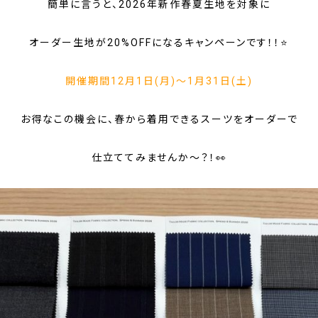
簡単に言うと、2026年新作春夏生地を対象に
オーダー生地が
20%OFF
になるキャンペーンです！！⭐
開催期間12月1日(月)～1月31日(土)
お得なこの機会に、春から着用できるスーツをオーダーで
仕立ててみませんか～？！👀